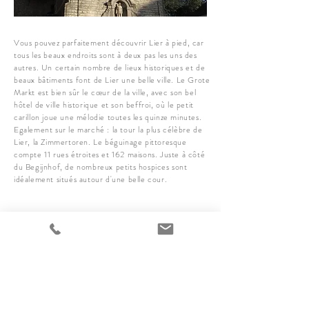
Vous pouvez parfaitement découvrir Lier à pied, car
tous les beaux endroits sont à deux pas les uns des
autres. Un certain nombre de lieux historiques et de
beaux bâtiments font de Lier une belle ville. Le Grote
Markt est bien sûr le cœur de la ville, avec son bel
hôtel de ville historique et son beffroi, où le petit
carillon joue une mélodie toutes les quinze minutes.
Egalement sur le marché : la tour la plus célèbre de
Lier, la Zimmertoren. Le béguinage pittoresque
compte 11 rues étroites et 162 maisons. Juste à côté
du Begijnhof, de nombreux petits hospices sont
idéalement situés autour d'une belle cour.
Précédent
Suivant
Kontaktieren Sie uns für weitere Informationen