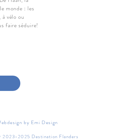
 De Haan, la
le monde : les
 à vélo ou
s faire séduire!
Suivant
ebdesign by Emi Design
 2023-2025 Destination Flanders