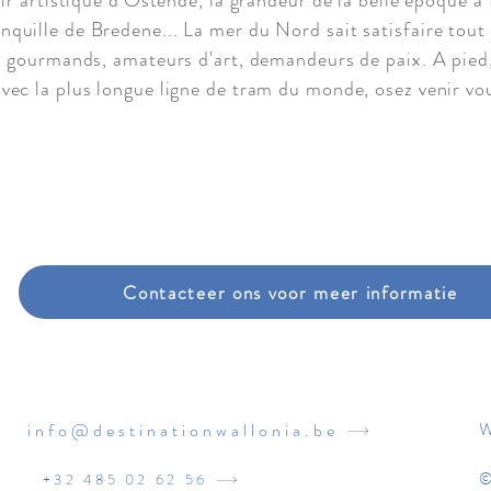
lair artistique d'Ostende, la grandeur de la belle époque à
quille de Bredene... La mer du Nord sait satisfaire tout 
es gourmands, amateurs d'art, demandeurs de paix. A pied,
vec la plus longue ligne de tram du monde, osez venir vou
nt
Contacteer ons voor meer informatie
W
info@destinationwallonia.be
©
+32 485 02 62 56