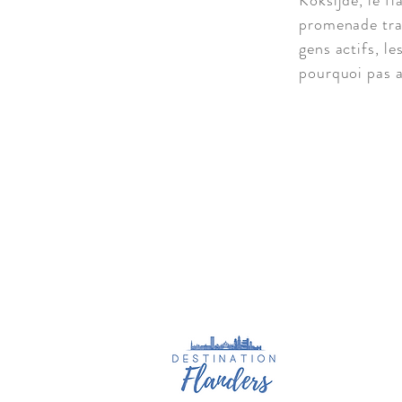
Koksijde, le f
promenade tran
gens actifs, l
pourquoi pas a
Précéde