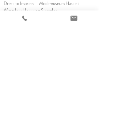
Dress to Impress – Modemuseum Hasselt
Workshop Hasseltse Speculaas
Sprungquadrat
Previous
Next
Contacteer ons voor meer informatie
info@destinationwallonia.be
+32 485 02 62 56
Webdesign by Emi Design
© 2023-2025 Destination
Flanders