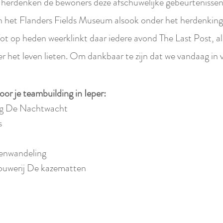
 herdenken de bewoners deze afschuwelijke gebeurtenissen.
in het Flanders Fields Museum alsook onder het herdenk
t op heden weerklinkt daar iedere avond The Last Post, a
er het leven lieten. Om dankbaar te zijn dat we vandaag in
oor je teambuilding in Ieper:
g De Nachtwacht
s
enwandeling
ouwerij De kazematten