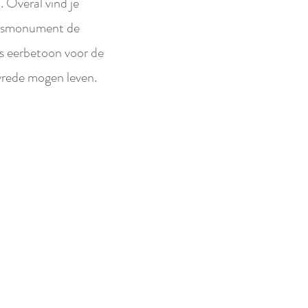
 Overal vind je
ingsmonument de
ls eerbetoon voor de
 vrede mogen leven.
Volgende