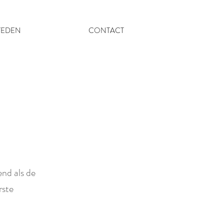
TEDEN
CONTACT
end als de
rste